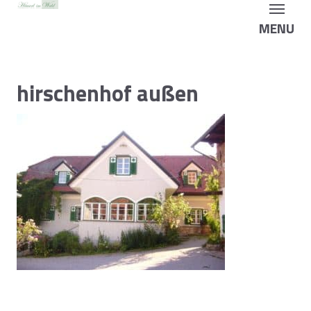
MENU
hirschenhof außen